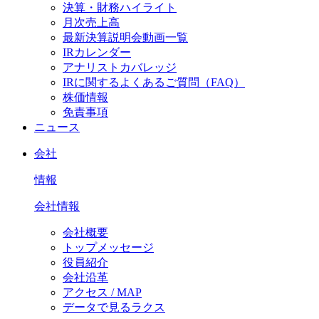
決算・財務ハイライト
月次売上高
最新決算説明会動画一覧
IRカレンダー
アナリストカバレッジ
IRに関するよくあるご質問（FAQ）
株価情報
免責事項
ニュース
会社
情報
会社情報
会社概要
トップメッセージ
役員紹介
会社沿革
アクセス / MAP
データで見るラクス